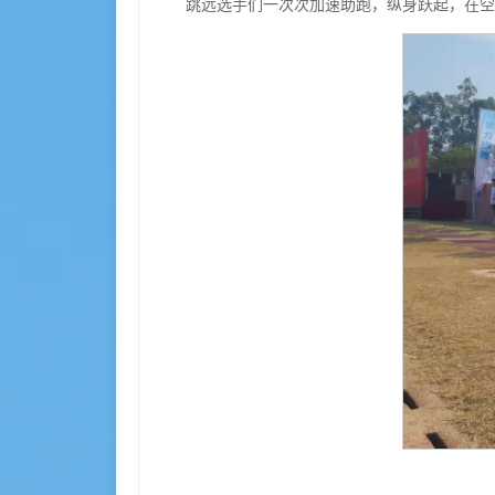
跳远选手们一次次加速助跑，纵身跃起，在空