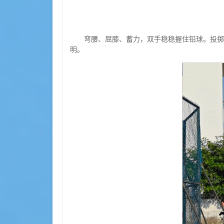
弯腰、屈膝、蓄力，双手稳稳握住铅球。投掷
明。