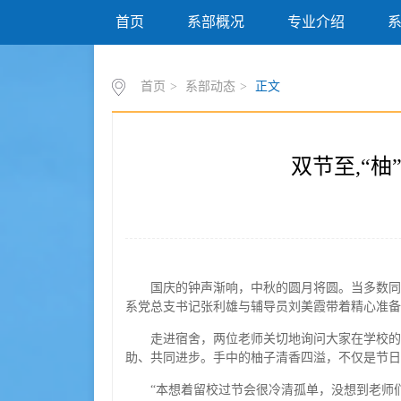
首页
系部概况
专业介绍
首页
>
系部动态
>
正文
双节至,“
国庆的钟声渐响，中秋的圆月将圆。当多数同
系党总支书记张利雄与辅导员刘美霞带着精心准备
走进宿舍，两位老师关切地询问大家在学校的
助、共同进步。手中的柚子清香四溢，不仅是节日
“本想着留校过节会很冷清孤单，没想到老师