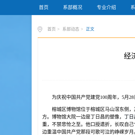
首页
系部概况
专业介绍
首页
>
系部动态
>
正文
经
为庆祝中国共产党建党100周年，
5月
榕城区博物馆位于榕城区马山滘东侧，其
方。博物馆大院
一边是丁日昌的塑像，
丁日
重，不禁悲怆之至。他口授遗折，长叹自己
边重温中国共产党那段可歌可泣的峥嵘岁月