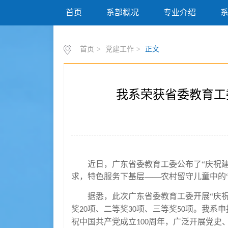
首页
系部概况
专业介绍
首页
>
党建工作
>
正文
我系荣获省委教育工
近日，广东省委教育工委公布了“庆祝
求，特色服务下基层——农村留守儿童中的
据悉，此次广东省委教育工委开展“庆
奖
项、二等奖
项、三等奖
项。我系申
20
30
50
祝中国共产党成立
周年，广泛开展党史
100